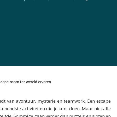
scape room ter wereld ervaren
udt van avontuur, mysterie en teamwork. Een escape
nnendste activiteiten die je kunt doen. Maar niet alle
zelfde. Sommige gaan verder dan puzzels en sloten en