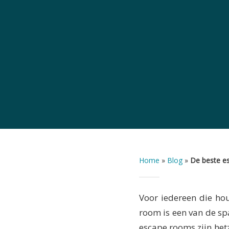
Home
»
Blog
»
De beste e
Voor iedereen die ho
room is een van de spa
escape rooms zijn het