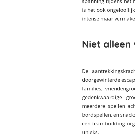
spanning tijdens het 
is het ook ongelooflij
intense maar vermakel
Niet alleen
De aantrekkingskrac
doorgewinterde escape
families, vriendengr
gedenkwaardige groe
meerdere spellen ach
bordspellen, en snacks
een teambuilding orga
unieks.