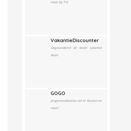
meer bij TUI
VakantieDiscounter
Gegarandeerd de beste vakantie
deals
GOGO
Jongerenvakanties om te feesten en
meer!