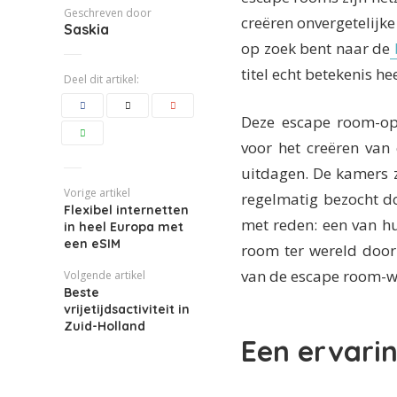
Geschreven door
creëren onvergetelijke
Saskia
op zoek bent naar de
titel echt betekenis hee
Deel dit artikel:
Deze escape room-op
voor het creëren van 
uitdagen. De kamers zi
Vorige artikel
regelmatig bezocht do
Flexibel internetten
met reden: een van h
in heel Europa met
een eSIM
room ter wereld door
van de escape room-
Volgende artikel
Beste
vrijetijdsactiviteit in
Zuid-Holland
Een ervaring