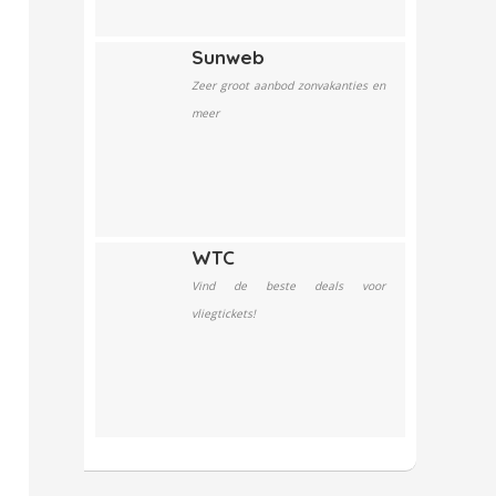
Sunweb
Zeer groot aanbod zonvakanties en
meer
WTC
Vind de beste deals voor
vliegtickets!