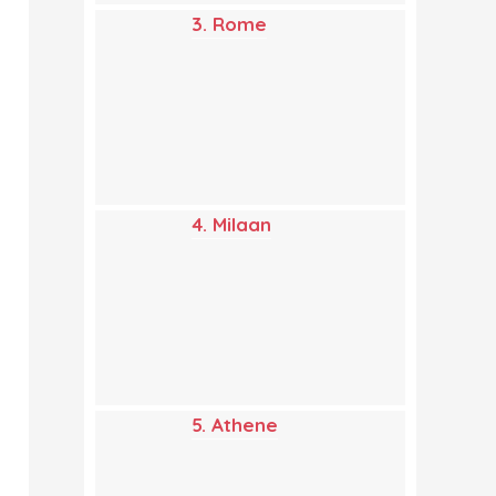
3. Rome
4. Milaan
5. Athene