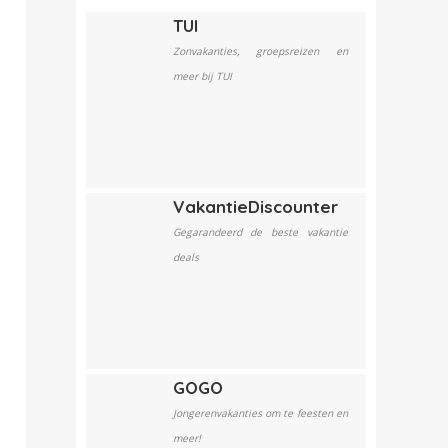
TUI
Zonvakanties, groepsreizen en
meer bij TUI
VakantieDiscounter
Gegarandeerd de beste vakantie
deals
GOGO
Jongerenvakanties om te feesten en
meer!