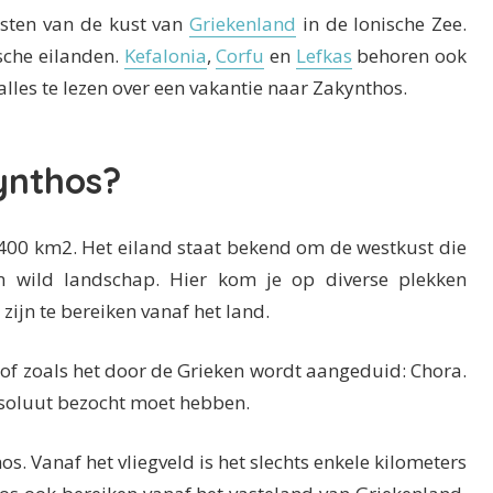
esten van de kust van
Griekenland
in de Ionische Zee.
ische eilanden.
Kefalonia
,
Corfu
en
Lefkas
behoren ook
 alles te lezen over een vakantie naar Zakynthos.
kynthos?
 400 km2. Het eiland staat bekend om de westkust die
en wild landschap. Hier kom je op diverse plekken
 zijn te bereiken vanaf het land.
 of zoals het door de Grieken wordt aangeduid: Chora.
bsoluut bezocht moet hebben.
s. Vanaf het vliegveld is het slechts enkele kilometers