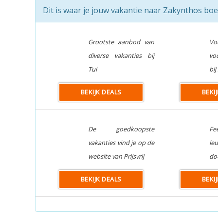
Dit is waar je jouw vakantie naar Zakynthos boe
Grootste aanbod van
Vo
diverse vakanties bij
vo
Tui
bi
BEKIJK DEALS
BEKI
De goedkoopste
Fe
vakanties vind je op de
le
website van Prijsvrij
do
BEKIJK DEALS
BEKI