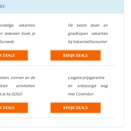
kt:
ordelige vakanties
De beste deals en
or iedereen boek je
goedkopen vakanties
j Sunweb
bij VakantieDiscounter
JK DEALS
BEKIJK DEALS
esten, zonnen en de
Laagste-prijsgarantie
ukste activiteiten
en onbezorgd weg
e je bij GOGO
met Corendon
JK DEALS
BEKIJK DEALS